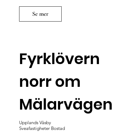
Se mer
Fyrklövern
norr om
Mälarvägen
Upplands Väsby
Sveafastigheter Bostad