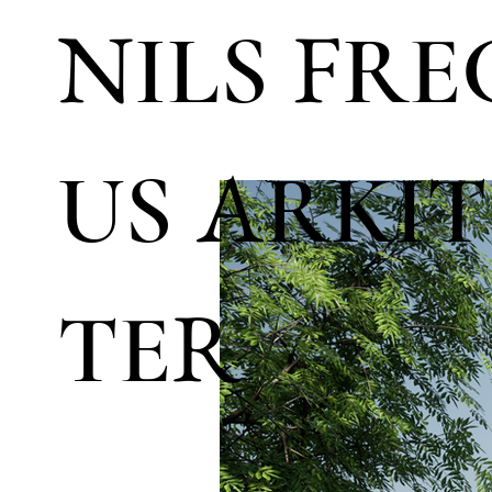
N
F
ILS
RE
A
US
RKIT
R
TE