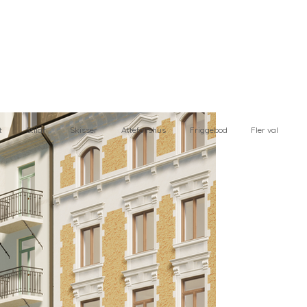
t
Stilar
Skisser
Attefallshus
Friggebod
Fler val