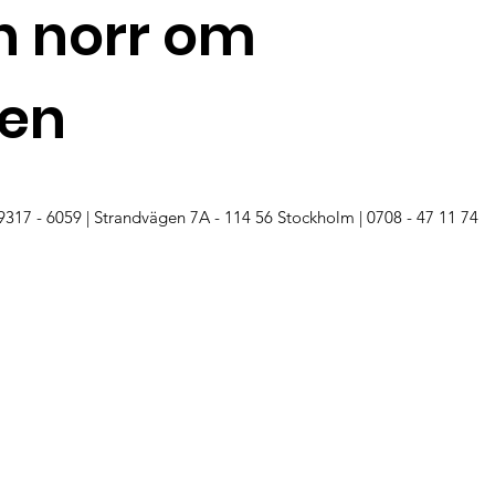
n norr om
en
59317 - 6059 | Strandvägen 7A - 114 56 Stockholm | 0708 - 47 11 74
vägen designar vi ett kvarter med 120 bostäder i tre klassiska
tog vi i en markanvisningstävling för nya bostäder i klassisk
y. Vårt förslag byggde på användandet av tre stilar;
icism. I slutändan röstade kommunstyrelsen och kommunens
en. Vi kom på första plats i båda omröstningarna.