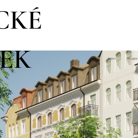
CKÉ
EK
Hem
Projek