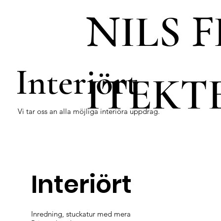
N
F
ILS
Interiört
ITEKT
Vi tar oss an alla möjliga interiöra uppdrag.
Interiört
Inredning, stuckatur med mera