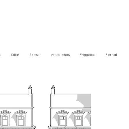
t
Stilar
Skisser
Attefallshus
Friggebod
Fler val