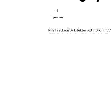
Lund
Egen regi
I denna tävling fick vi ej deltaga då
Nils Freckeus Arkitekter AB | Orgnr. 5
fundamentala var traditionell arkiteku
Förslag till Lunds kommun