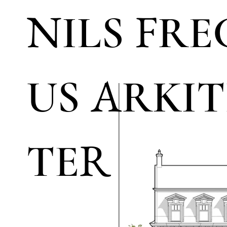
N
F
ILS
RE
A
US
RKIT
R
TE