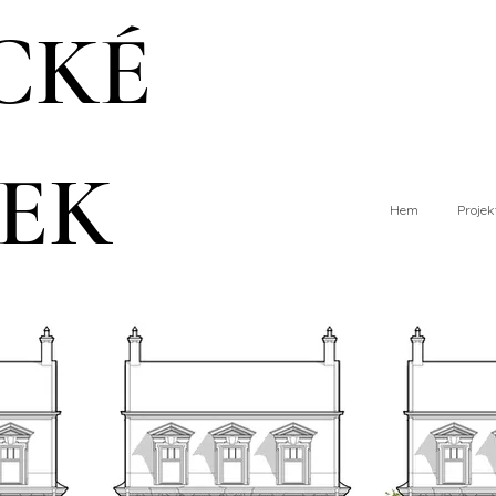
CKÉ
EK
Hem
Projek