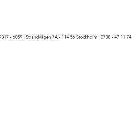
 Lunds kommun motsatte sig vårt bidrags premisser, varav den
59317 - 6059 | Strandvägen 7A - 114 56 Stockholm | 0708 - 47 11 74
r. Vi skickade in bidraget ändå.